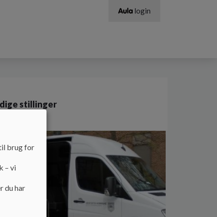
login
dige stillinger
il brug for
k – vi
r du har