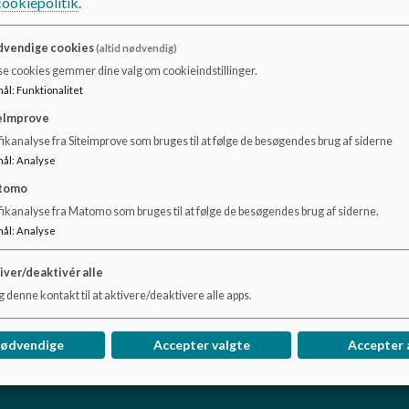
cookiepolitik
.
vendige cookies
(altid nødvendig)
se cookies gemmer dine valg om cookieindstillinger.
mål
:
Funktionalitet
Administration
Be
eImprove
ikanalyse fra Siteimprove som bruges til at følge de besøgendes brug af siderne
Skolens har åbent mandag-torsdag kl. 8.00 -
Hvis
mål
:
Analyse
16.00 og fredag 8.00 - 15.30
kørs
tomo
sko
fikanalyse fra Matomo som bruges til at følge de besøgendes brug af siderne.
Skolens kontor
har åbent mandag - torsdag
mål
:
Analyse
kl. 8.00 - 15.00 og fredag 8.00-14.00
Læs mere
Læs
iver/deaktivér alle
 denne kontakt til at aktivere/deaktivere alle apps.
nødvendige
Accepter valgte
Accepter 