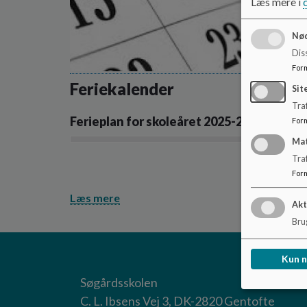
Læs mere i
Nød
Dis
For
Feriekalender
Sit
Traf
Ferieplan for skoleåret 2025-2026
For
Ma
Tra
For
Læs mere
Akt
Brug
Kun 
Søgårdsskolen
C. L. Ibsens Vej 3, DK-2820 Gentofte