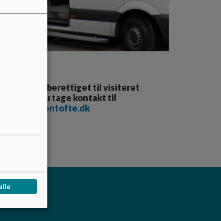
fordring
 dit barn er berettiget til visiteret
el, bedes du tage kontakt til
lekorsel@gentofte.dk
 mere
alle