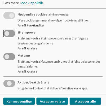
o
Læs mere i
cookiepolitik
.
l
d
Nødvendige cookies
(altid nødvendig)
e
Disse cookies gemmer dine valg om cookieindstillinger.
t
Formål
:
Funktionalitet
SiteImprove
Trafikanalyse fra Siteimprove som bruges til at følge de
besøgendes brug af siderne
Læs vedhæftede dokument:
Formål
:
Analyse
Dokumenter
Matomo
Trafikanalyse fra Matomo som bruges til at følge de besøgendes
Søgårdsskolens værdiprogram
brug af siderne.
Formål
:
Analyse
Aktiver/deaktivér alle
Brug denne kontakt til at aktivere/deaktivere alle apps.
Søgårdsskolen
C. L. Ibsens Vej 3, DK-2820 Gentofte
Kun nødvendige
Accepter valgte
Accepter alle