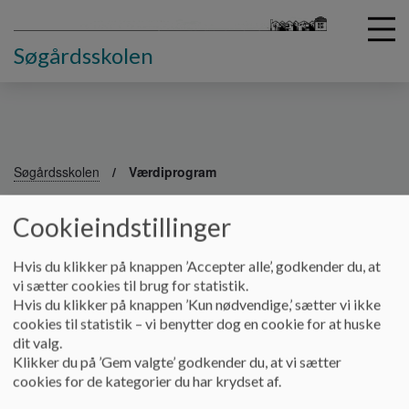
Søgårdsskolen
G
å
Søgårdsskolen
Værdiprogram
t
i
Cookieindstillinger
Værdiprogram
l
h
o
Hvis du klikker på knappen ’Accepter alle’, godkender du, at
v
vi sætter cookies til brug for statistik.
Søgårdsskolens værdiprogram
e
Hvis du klikker på knappen ’Kun nødvendige,’ sætter vi ikke
d
Skolens værdiprogram bygger på fællesskab, respekt,
cookies til statistik – vi benytter dog en cookie for at huske
i
selvværd, trivsel, motivation og tryghed
dit valg.
n
Klikker du på ’Gem valgte’ godkender du, at vi sætter
d
cookies for de kategorier du har krydset af.
h