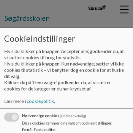
Søgårdsskolen
Cookieindstillinger
G
Hvis du klikker på knappen ’Accepter alle’, godkender du, at
å
Praktisk info
Indsatsplan
vi sætter cookies til brug for statistik.
t
Hvis du klikker på knappen ’Kun nødvendige,’ sætter vi ikke
i
cookies til statistik – vi benytter dog en cookie for at huske
Indsatsplan
l
dit valg.
h
Klikker du på ’Gem valgte’ godkender du, at vi sætter
o
cookies for de kategorier du har krydset af.
v
Beredskabsplan
e
Læs mere i
cookiepolitik
.
Dokumenter
d
i
Indsatsplan 2024
Nødvendige cookies
n
(altid nødvendig)
d
Disse cookies gemmer dine valg om cookieindstillinger.
h
Formål
:
Funktionalitet