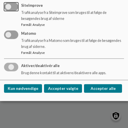
o
SiteImprove
l
Trafikanalyse fra Siteimprove som bruges til at følge de
d
Søgårdsskolen
besøgendes brug af siderne
e
C. L. Ibsens Vej 3, DK-2820 Gentofte
Formål
:
Analyse
t
soegaardsskolen@gentofte.dk
Matomo
+45 39 98 51 60
Trafikanalyse fra Matomo som bruges til at følge de besøgendes
brug af siderne.
EAN NR.
5798008646003
Formål
:
Analyse
Webtilgængelighedserklæring
Sitemap
Aktiver/deaktivér alle
Brug denne kontakt til at aktivere/deaktivere alle apps.
Cookie politik
Kun nødvendige
Accepter valgte
Accepter alle