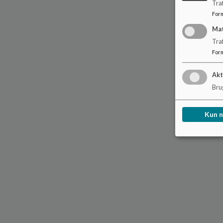
Traf
For
Ma
Tra
For
Akt
Brug
Kun 