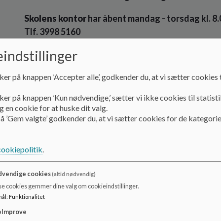
Skolens kontor
har åbent mandag - torsdag kl. 8.
Tlf. 3998 5160
E-mail:
soegaardsskolen@gentofte.dk
indstillinger
Ledelsen
ker på knappen ’Accepter alle’, godkender du, at vi sætter cookies t
Skoleleder
Michael Holze Zimmermann
ker på knappen ’Kun nødvendige,’ sætter vi ikke cookies til statisti
E-mail
mhz@gentofte.dk
 en cookie for at huske dit valg.
Tlf. 3998 5161
å ’Gem valgte’ godkender du, at vi sætter cookies for de kategorie
Viceskoleleder
Tobias Haahr Kulmbach
cookiepolitik
.
E-mail
thu@gentofte.dk
Tlf. 3998 5165
vendige cookies
(altid nødvendig)
Afdelingsleder
se cookies gemmer dine valg om cookieindstillinger.
Louise Haladyn
mål
:
Funktionalitet
E-mail
lhad@gentofte.dk
eImprove
Tlf. 3998 5164