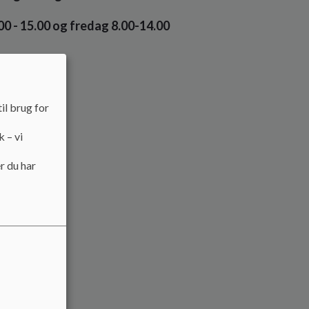
00 - 15.00 og fredag 8.00-14.00
il brug for
k – vi
r du har