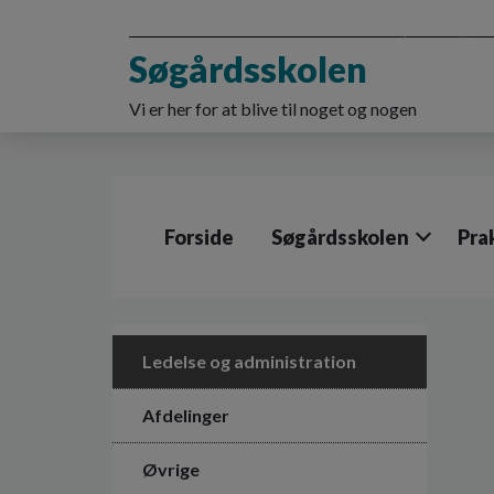
G
å
Søgårdsskolen
t
i
l
Vi er her for at blive til noget og nogen
h
o
v
e
d
Forside
Søgårdsskolen
Pra
i
n
d
h
o
l
Ledelse og administration
d
e
Afdelinger
t
Øvrige