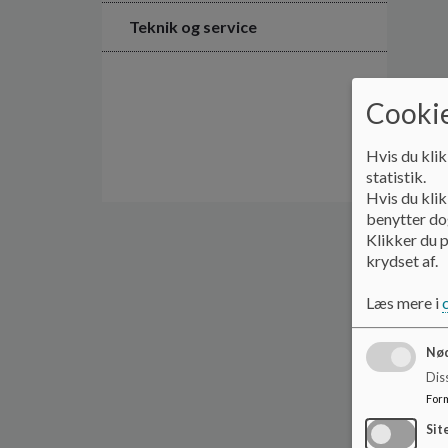
Teknik og service
Cookie
Hvis du klik
statistik.
Hvis du klik
benytter dog
Klikker du p
krydset af.
Læs mere i
Nød
Dis
For
Sit