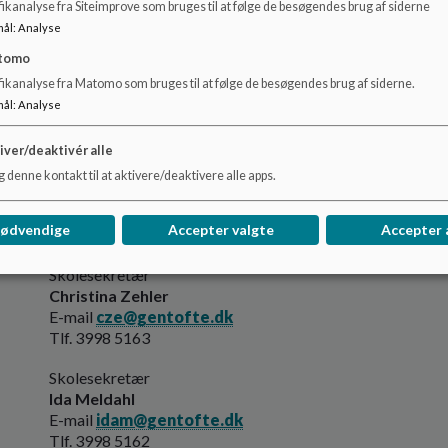
ikanalyse fra Siteimprove som bruges til at følge de besøgendes brug af siderne
Afdelingsleder
mål
:
Analyse
Pernille Bergman Juul
tomo
E-mail
pbuu@gentofte.dk
fikanalyse fra Matomo som bruges til at følge de besøgendes brug af siderne.
Tlf. 3998 5166
mål
:
Analyse
Administrativ leder
iver/deaktivér alle
Jan Forsing
 denne kontakt til at aktivere/deaktivere alle apps.
E-mail:
jfo@gentofte.dk
Tlf.: 2152 8907
nødvendige
Accepter valgte
Accepter 
Administration
Skolesekretær
Christina Zehler
E-mail
cze@gentofte.dk
Tlf. 3998 5163
Skolesekretær
Ida Meldahl
E-mail
idam@gentofte.dk
Tlf. 3998 5162