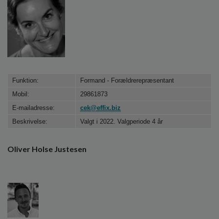
o
l
d
e
t
Funktion:
Formand - Forældrerepræsentant
Mobil:
29861873
E-mailadresse:
cek@effix.biz
Beskrivelse:
Valgt i 2022. Valgperiode 4 år
Oliver Holse Justesen