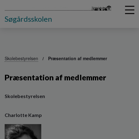
Søgårdsskolen
G
å
Skolebestyrelsen
Præsentation af medlemmer
t
i
Præsentation af medlemmer
l
h
o
v
Skolebestyrelsen
e
d
Charlotte Kamp
i
n
d
h