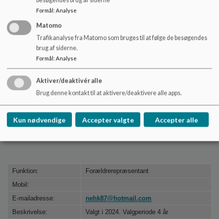
besøgendes brug af siderne
Formål
:
Analyse
Matomo
Trafikanalyse fra Matomo som bruges til at følge de besøgendes
brug af siderne.
Funktion:
Forældrerepræsentant
Formål
:
Analyse
Mobil:
Aktiver/deaktivér alle
E-mailadresse:
jbruung@hotmail.com
Brug denne kontakt til at aktivere/deaktivere alle apps.
Beskrivelse:
Valgt i 2022. Valgperiode 4 år
Kun nødvendige
Accepter valgte
Accepter alle
Nina Emilie Halmsted Kongsholm
Funktion:
Forældrerepræsentant
Mobil:
E-mailadresse:
nehk87@hotmail.com
Beskrivelse:
Valgt i 2024. Valgperiode 4 år