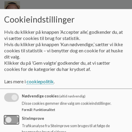
Cookieindstillinger
Hvis du klikker på knappen ’Accepter alle’, godkender du, at
Funktion:
Forældrerepræsentant
vi sætter cookies til brug for statistik.
Hvis du klikker på knappen ’Kun nødvendige,’ sætter vi ikke
Mobil:
31375327
cookies til statistik – vi benytter dog en cookie for at huske
E-mailadresse:
qzt1983@gmail.com
dit valg.
Beskrivelse:
Valgt i 2022. Valgperiode 4 år
Klikker du på ’Gem valgte’ godkender du, at vi sætter
cookies for de kategorier du har krydset af.
Læs mere i
cookiepolitik
.
Julie Bruun-Petersen
Nødvendige cookies
(altid nødvendig)
Disse cookies gemmer dine valg om cookieindstillinger.
Formål
:
Funktionalitet
SiteImprove
Trafikanalyse fra Siteimprove som bruges til at følge de